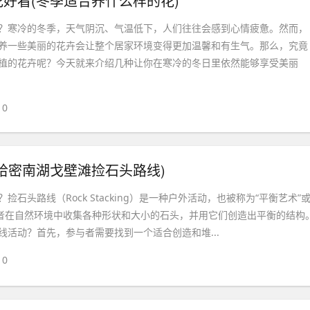
好看(冬季适合养什么样的花)
？寒冷的冬季，天气阴沉、气温低下，人们往往会感到心情疲惫。然而，
养一些美丽的花卉会让整个居家环境变得更加温馨和有生气。那么，究竟
植的花卉呢？今天就来介绍几种让你在寒冷的冬日里依然能够享受美丽
0
哈密南湖戈壁滩捡石头路线)
捡石头路线（Rock Stacking）是一种户外活动，也被称为“平衡艺术”
与者在自然环境中收集各种形状和大小的石头，并用它们创造出平衡的结构
线活动？首先，参与者需要找到一个适合创造和堆...
0