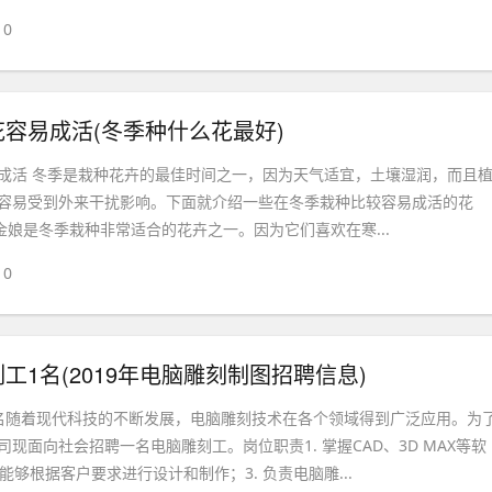
0
容易成活(冬季种什么花最好)
成活 冬季是栽种花卉的最佳时间之一，因为天气适宜，土壤湿润，而且
容易受到外来干扰影响。下面就介绍一些在冬季栽种比较容易成活的花
 桃金娘是冬季栽种非常适合的花卉之一。因为它们喜欢在寒...
0
工1名(2019年电脑雕刻制图招聘信息)
名随着现代科技的不断发展，电脑雕刻技术在各个领域得到广泛应用。为
现面向社会招聘一名电脑雕刻工。岗位职责1. 掌握CAD、3D MAX等软
 能够根据客户要求进行设计和制作；3. 负责电脑雕...