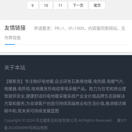
9
10
11
下一页
尾页
友情链接
申请要求：PR≥1，IP≥1000，内容属同类网站，无
作弊现象
关于本站
【暖斯克】专注做好电地暖,自主研发石墨烯地暖,电热膜,电暖气片,
电暖器,电热毯,电地暖发热电缆等电采暖产品。致力为住宅和商业建
筑提供安全,健康舒适的电地暖采暖系统产业全价值品牌生态链解决
方案和服务,为全球客户创造可持续高端商业和生活价值,推进碳达峰
碳中和,筑未来可持续发展蓝图
Copyright © 2024 河北暖斯克科技有限公司 All Rights Reserved.
冀ICP
备2023006999号
网站地图